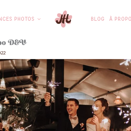
nces Photos
Blog
À Prop
lpo D&V
2022