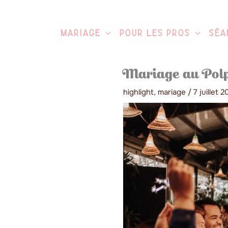
Aller
au
contenu
Mariage
Pour Les Pros
Séa
Mariage au Po
highlight
,
mariage
/
7 juillet 