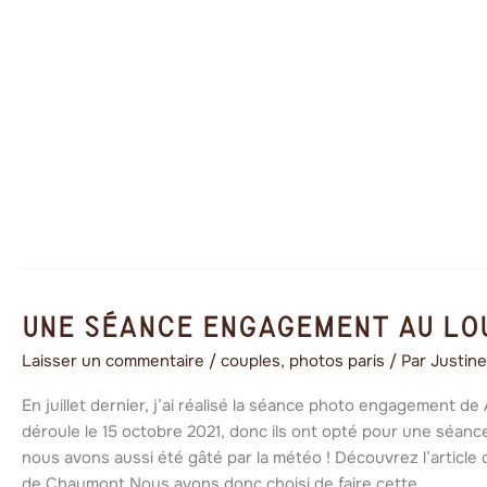
Une
Une séance engagement au Lo
séance
Laisser un commentaire
/
couples
,
photos paris
/ Par
Justin
engagement
au
En juillet dernier, j’ai réalisé la séance photo engagement de
Louvre
déroule le 15 octobre 2021, donc ils ont opté pour une séanc
nous avons aussi été gâté par la météo ! Découvrez l’article
de Chaumont.Nous avons donc choisi de faire cette