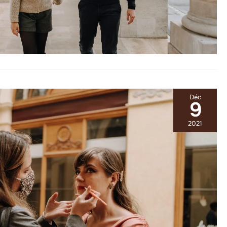
Déc
9
2021