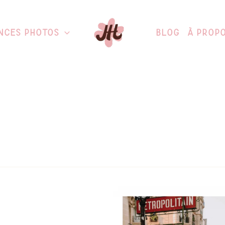
nces Photos
Blog
À Prop