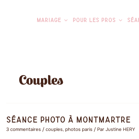
Aller
au
contenu
Mariage
Pour Les Pros
Séa
Couples
Séance
Séance photo à Montmartre
photo
3 commentaires
/
couples
,
photos paris
/ Par
Justine HERY
à