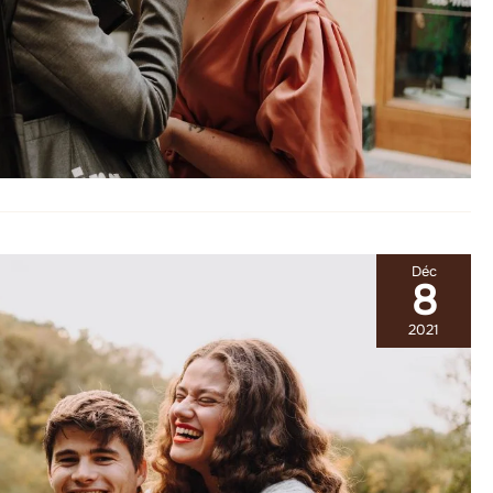
Déc
8
2021