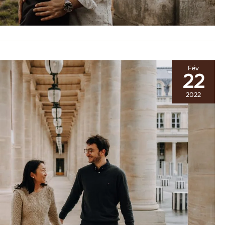
Fév
22
2022