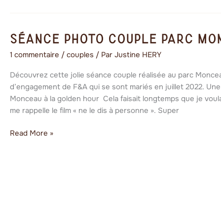
Séance
Séance photo couple parc Mo
photo
1 commentaire
/
couples
/ Par
Justine HERY
couple
parc
Découvrez cette jolie séance couple réalisée au parc Monce
Monceau
d’engagement de F&A qui se sont mariés en juillet 2022. Un
Monceau à la golden hour Cela faisait longtemps que je voula
me rappelle le film « ne le dis à personne ». Super
Read More »