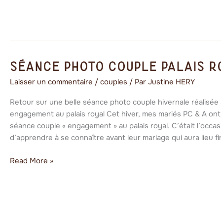
Séance
Séance photo couple palais r
photo
Laisser un commentaire
/
couples
/ Par
Justine HERY
couple
palais
Retour sur une belle séance photo couple hivernale réalisée
royal
engagement au palais royal Cet hiver, mes mariés PC & A ont 
en
séance couple « engagement » au palais royal. C’était l’occa
hiver
d’apprendre à se connaître avant leur mariage qui aura lieu 
Read More »