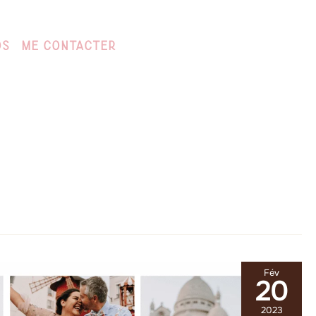
os
Me Contacter
Fév
20
2023