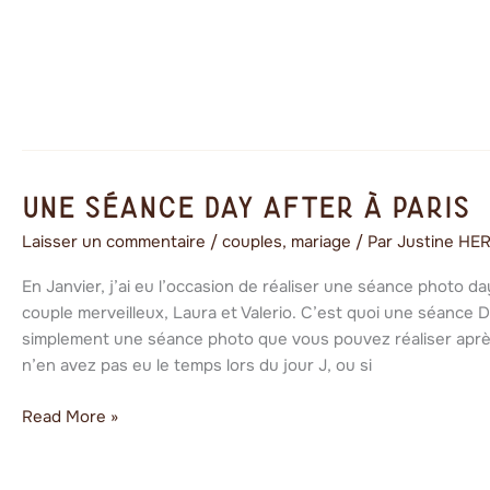
Une
Une séance day after à Paris
séance
Laisser un commentaire
/
couples
,
mariage
/ Par
Justine HE
day
after
En Janvier, j’ai eu l’occasion de réaliser une séance photo da
à
couple merveilleux, Laura et Valerio. C’est quoi une séance D
Paris
simplement une séance photo que vous pouvez réaliser après
n’en avez pas eu le temps lors du jour J, ou si
Read More »