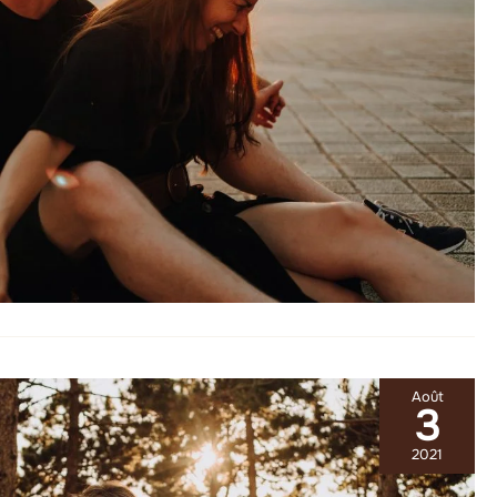
Août
3
2021